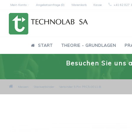
Mein Konto
Angebotsanfrage (0)
Warenkorb
Kasse
+41 62 827 
START
THEORIE - GRUNDLAGEN
PR
Besuchen Sie uns a
Messen
Steckverbinder
Verbinder 5 Pin PRC5-0011-B